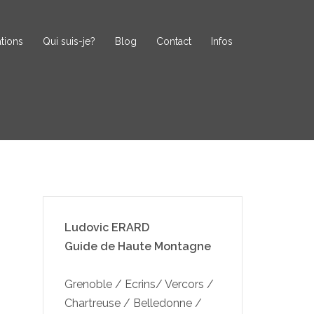
tions
Qui suis-je?
Blog
Contact
Infos
Ludovic ERARD
Guide de Haute Montagne
Grenoble / Ecrins/ Vercors /
Chartreuse / Belledonne /