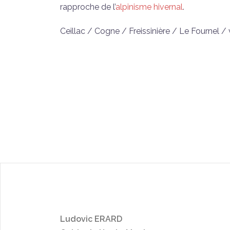
rapproche de l’
alpinisme hivernal
.
Ceillac / Cogne / Freissinière / Le Fournel /
L
udo
vic ERARD