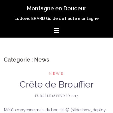
Aller
Montagne en Douceur
au
contenu
Ludovic ERARD Guide de haute montagne
Catégorie :
News
NEWS
Crête de Brouffier
PUBLIÉ LE
18 FÉVRIER 2017
Météo moyenne mais du bon ski 😉 [slideshow_deploy