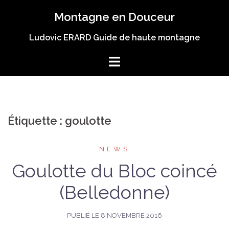
Aller
Montagne en Douceur
au
contenu
Ludovic ERARD Guide de haute montagne
Étiquette :
goulotte
NEWS
Goulotte du Bloc coincé
(Belledonne)
PUBLIÉ LE
8 NOVEMBRE 2016