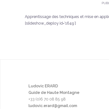
PUBL
Apprentissage des techniques et mise en applica
[slideshow_deploy id=’1649′]
L
udo
vic ERARD
Guide de Haute Montagne
+33 (0)6 70 08 85 98
ludovic.erard@gmail.com