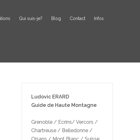
tions
Qui suis-je?
Blog
Contact
Infos
Ludovic ERARD
Guide de Haute Montagne
Grenoble / Ecrins/ Vercors /
Chartreuse / Belledonne /
Oisans / Mont Blanc / Suisse