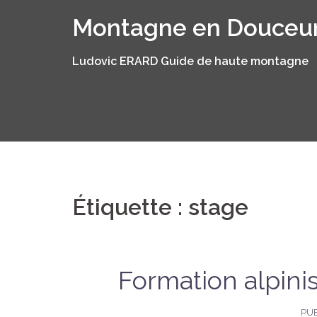
Aller
Montagne en Douceu
au
contenu
Ludovic ERARD Guide de haute montagne
Étiquette :
stage
Formation alpin
PUB