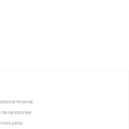
pinisme hivernal
i de randonnée
i hors piste