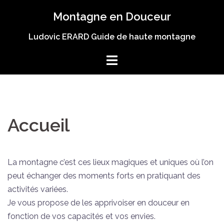
Aller
Montagne en Douceur
au
contenu
Ludovic ERARD Guide de haute montagne
Accueil
La montagne c’est ces lieux magiques et uniques où l’on
peut échanger des moments forts en pratiquant des
activités variées.
Je vous propose de les apprivoiser en douceur en
fonction de vos capacités et vos envies.