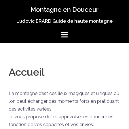
Aller
Montagne en Douceur
au
contenu
Ludovic ERARD Guide de haute montagne
Accueil
La montagne c’est ces lieux magiques et uniques où
l’on peut échanger des moments forts en pratiquant
des activités variées.
Je vous propose de les apprivoiser en douceur en
fonction de vos capacités et vos envies.