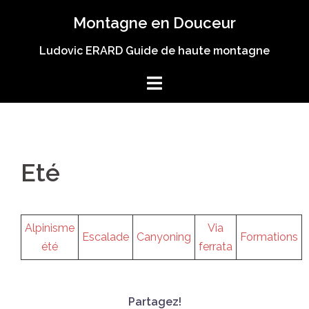
Aller
Montagne en Douceur
au
contenu
Ludovic ERARD Guide de haute montagne
Eté
Alpinisme
Via
Escalade
Canyoning
Formations
été
ferrata
Partagez!