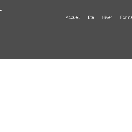
r
Accueil
Eté
Hiver
Forma