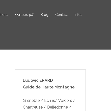
tions
Qui suis-je?
Blog
Contact
Infos
Ludovic ERARD
Guide de Haute Montagne
Grenoble / Ecrins/ Vercors /
Chartreuse / Belledonne /