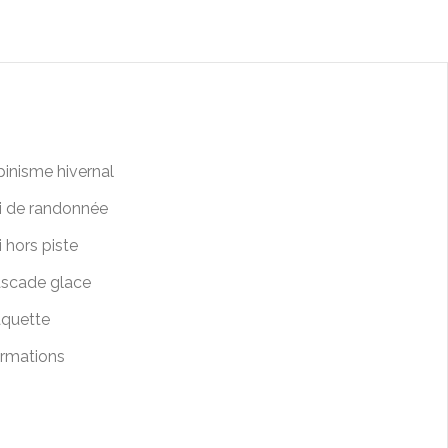
pinisme hivernal
i de randonnée
i hors piste
scade glace
quette
rmations